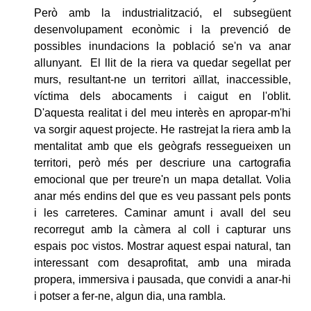
Però amb la industrialització, el subsegüent
desenvolupament econòmic i la prevenció de
possibles inundacions la població se'n va anar
allunyant. El llit de la riera va quedar segellat per
murs, resultant-ne un territori aïllat, inaccessible,
víctima dels abocaments i caigut en l'oblit.
D'aquesta realitat i del meu interès en apropar-m'hi
va sorgir aquest projecte. He rastrejat la riera amb la
mentalitat amb que els geògrafs ressegueixen un
territori, però més per descriure una cartografia
emocional que per treure'n un mapa detallat. Volia
anar més endins del que es veu passant pels ponts
i les carreteres. Caminar amunt i avall del seu
recorregut amb la càmera al coll i capturar uns
espais poc vistos. Mostrar aquest espai natural, tan
interessant com desaprofitat, amb una mirada
propera, immersiva i pausada, que convidi a anar-hi
i potser a fer-ne, algun dia, una rambla.